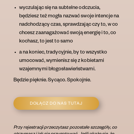
wyczulając się na subtelne odczucia,
będziesz też mogła nazwać swoje intencje n
a
nadchodzący cz
a
s,
sprawdzając czy
to, w co
chcesz zaanagażować swoją energię i to, co
kochasz, to jest to samo
a na koniec, tradycyjnie, by to wszystko
umocować, wymienisz się z kobietami
wzajemnymi błogosławieństwami.
Będzie pięknie. Sycąco. Spokojnie.
DOŁĄCZ DO NAS TUTAJ
Przy rejestracji przeczytasz pozostałe szczegóły, co