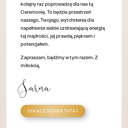
kolejny raz poprowadzę dla nas tą
Ceremonię.
To będzie przestrzeń
naszego, Twojego, wytchnienia dla
napełnienia siebie uzdrawiającą energią
tej mądrości, jej pr
a
wd
ą, pięknem i
potencjałem
.
Zapraszam, bądźmy w tym razem.
Z
miłością,
Sarna
DOŁĄCZ DO NAS TUTAJ