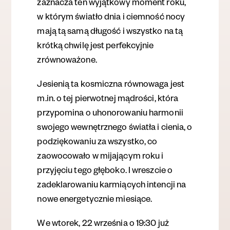
zaznacza ten wyjątkowy moment roku,
w którym światło dnia i ciemność nocy
mają tą samą długość i wszystko na tą
krótką chwilę jest perfekcyjnie
zrównoważone.
Jesienią ta kosmiczna równowaga
jest
m.in. o tej pierwotnej mądrości, która
przypomin
a
o uhonorowaniu harmonii
swojego wewnętrznego światła i cienia, o
podziękowaniu za wszystko, co
zaowocowało w mijającym roku i
przyjęciu tego głęboko. I wreszcie o
zadeklarowaniu karmiących intencji na
nowe energetycznie miesi
ą
ce.
We wtorek, 22 września o 19:30 już