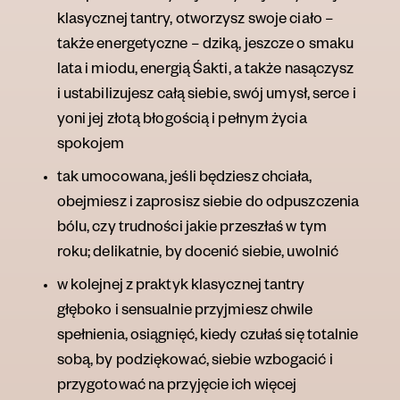
klasycznej tantry, otworzysz swoje ci
ało –
także energetyczne –
dziką
, jeszcze o smaku
lata i miodu,
energią Śakti, a także
nasączysz
i ust
abilizujesz
c
ałą
siebie
, swój umysł, serce i
yoni jej złotą błogością i pełnym życia
spokojem
tak umocowana, jeśli będziesz chciała,
obejmiesz i zaprosisz siebie do odpuszczenia
bólu, czy trudności jakie przeszłaś w tym
roku; delikatnie, by docenić siebie, uwolnić
w kolejnej z praktyk klasycznej tantry
głęboko i sensualnie przyjmiesz chwile
spełnienia, osiągnięć, kiedy czułaś się totalnie
sobą, by podziękować, siebie wzbogacić i
przygotować na przyjęcie ich więcej