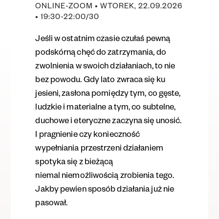
ONLINE-ZOOM • WTOREK, 22.09.2026
• 19:30-22:00/30
Jeśli w ostatnim czasie czułaś pewną
podskórną chęć do zatrzymania
, do
zwolnienia w swoich działaniach, to nie
bez powodu. Gdy lato zwraca się ku
jesieni, zasłona pomiędzy tym, co gęste,
ludzkie i materialne a tym, co subtelne,
duchowe i eteryczne zaczyna się unosić.
I pragnienie czy konieczność
wypełniania przestrzeni działaniem
spotyka się z bieżącą
niem
a
l niemożliwością zrobienia tego.
Jakby pewien sposób działania już nie
p
a
sow
a
ł.