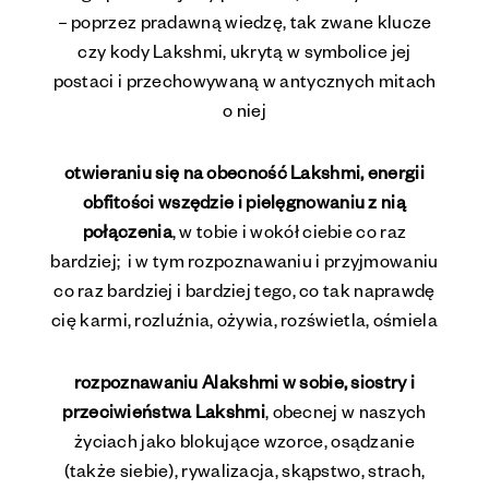
– poprzez pradawną wiedzę, tak zwane klucze
czy kody Lakshmi, ukrytą w symbolice jej
postaci i przechowywaną w antycznych mitach
o niej
otwieraniu się na obecność Lakshmi, energii
obfitości wszędzie i pielęgnowaniu z nią
połączenia
, w tobie i wokół ciebie co raz
bardziej; i w tym rozpoznawaniu i przyjmowaniu
co raz bardziej i bardziej tego, co tak naprawdę
cię karmi, rozluźnia, ożywia, rozświetla, ośmiela
rozpoznawaniu Alakshmi w sobie, siostry i
przeciwieństwa Lakshmi
, obecnej w naszych
życiach jako blokujące wzorce, osądzanie
(także siebie), rywalizacja, skąpstwo, strach,