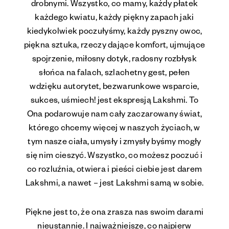
drobnymi. Wszystko, co mamy, każdy płatek
każdego kwiatu, każdy piękny zapach jaki
kiedykolwiek poczułyśmy, każdy pyszny owoc,
piękna sztuka, rzeczy dające komfort, ujmujące
spojrzenie, miłosny dotyk, radosny rozbłysk
słońca na falach, szlachetny gest, pełen
wdzięku autorytet, bezwarunkowe wsparcie,
sukces, uśmiech! jest ekspresją Lakshmi. To
Ona podarowuje nam cały zaczarowany świat,
którego chcemy więcej w naszych życiach, w
tym nasze ciała, umysły i zmysły byśmy mogły
się nim cieszyć. Wszystko, co możesz poczuć i
co rozluźnia, otwiera i pieści ciebie jest darem
Lakshmi, a nawet – jest Lakshmi samą w sobie.
Piękne jest to, że ona zrasza nas swoim darami
nieustannie. I najważniejsze, co najpierw