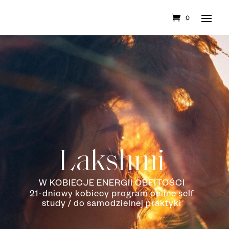
0
Lakshmi
W KOBIECJE ENERGII OBFITOŚCI
21-dniowy kobiecy program online self
study / do samodzielnej praktyki