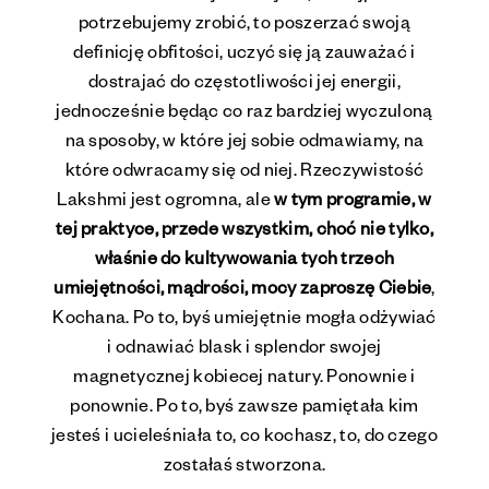
potrzebujemy zrobić, to poszerzać swoją
definicję obfitości, uczyć się ją zauważać i
dostrajać do częstotliwości jej energii,
jednocześnie będąc co raz bardziej wyczuloną
na sposoby, w które jej sobie odmawiamy, na
które odwracamy się od niej. Rzeczywistość
Lakshmi jest ogromna, ale
w tym programie, w
tej praktyce, przede wszystkim, choć nie tylko,
właśnie do kultywowania tych trzech
umiejętności, mądrości, mocy zaproszę Ciebie
,
Kochana. Po to, byś umiejętnie mogła odżywiać
i odnawiać blask i splendor swojej
magnetycznej kobiecej natury. Ponownie i
ponownie. Po to, byś zawsze pamiętała kim
jesteś i ucieleśniała to, co kochasz, to, do czego
zostałaś stworzona.