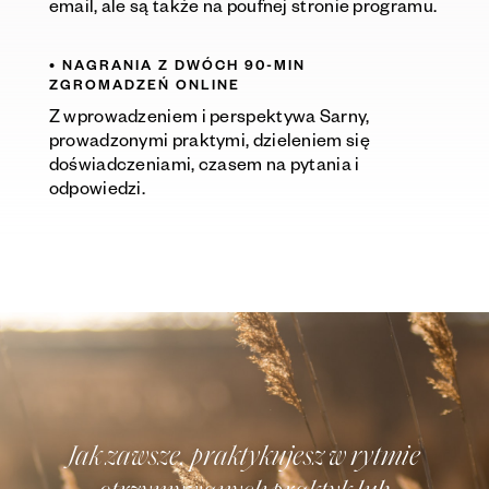
email, ale są także na poufnej stronie programu.
• NAGRANIA Z
DWÓCH
90-MIN
ZGROM
A
DZEŃ
ONLINE
Z wprowadzeniem i perspektywa Sarny,
prowadzonymi praktymi, dzieleniem się
doświadczeniami, czasem na pytania i
odpowiedzi.
Jak zawsze, praktykujesz w rytmie