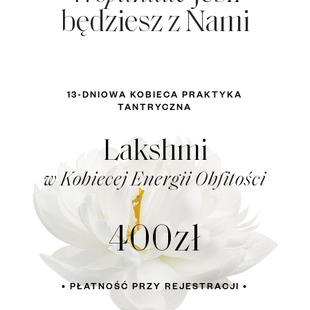
będziesz z Nami
13-DNIOWA KOBIECA PRAKTYKA
TANTRYCZNA
Lakshmi
w Kobiecej Energii Obfitości
400zł
• PŁATNOŚĆ PRZY REJESTRACJI •